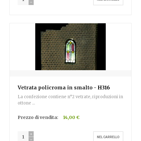
Vetrata policroma in smalto
- H316
La confezione contiene n°2 vetrate, riproduzioni in
ottone ...
Prezzo di vendita:
14,00 €