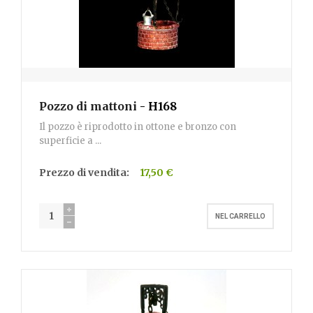
Pozzo di mattoni
- H168
Il pozzo è riprodotto in ottone e bronzo con
superficie a ...
Prezzo di vendita:
17,50 €