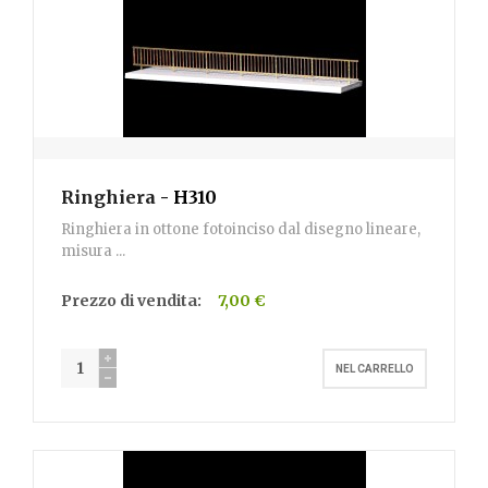
Ringhiera
- H310
Ringhiera in ottone fotoinciso dal disegno lineare,
misura ...
Prezzo di vendita:
7,00 €