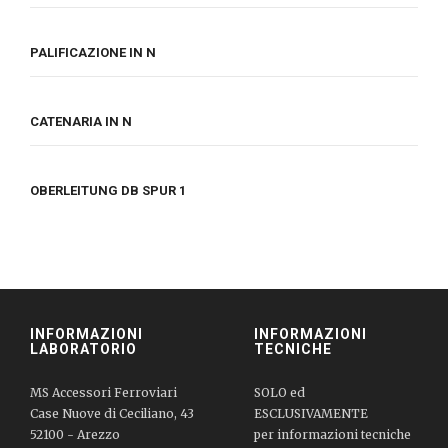
PALIFICAZIONE IN N
CATENARIA IN N
OBERLEITUNG DB SPUR 1
INFORMAZIONI
INFORMAZIONI
LABORATORIO
TECNICHE
MS Accessori Ferroviari
SOLO ed
Case Nuove di Ceciliano, 43
ESCLUSIVAMENTE
52100 - Arezzo
per informazioni tecniche